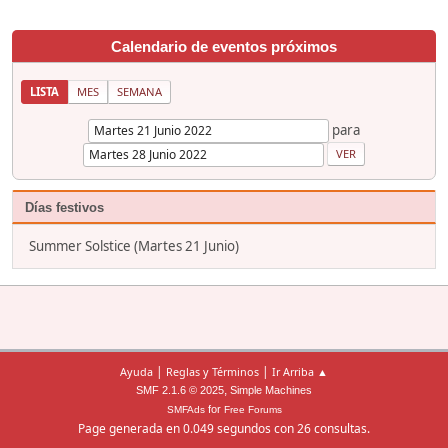
Calendario de eventos próximos
LISTA
MES
SEMANA
para
Días festivos
Summer Solstice (Martes 21 Junio)
|
|
Ayuda
Reglas y Términos
Ir Arriba ▲
,
SMF 2.1.6 © 2025
Simple Machines
for
SMFAds
Free Forums
Page generada en 0.049 segundos con 26 consultas.