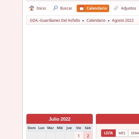
Inicio
Buscar
Calendario
Adjuntos
GDA.-Guardianes Del Asfalto
Calendario
Agosto 2022
►
►
Julio 2022
Dom
Lun
Mar
Mié
Jue
Vie
Sáb
LISTA
MES
SEM
1
2