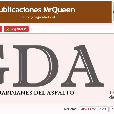
Registrarse
Te
de
Noticias:
GDA PREMIUM VIP
A