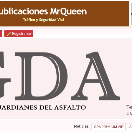
Registrarse
Te
de
Noticias:
GDA PREMIUM VIP
A