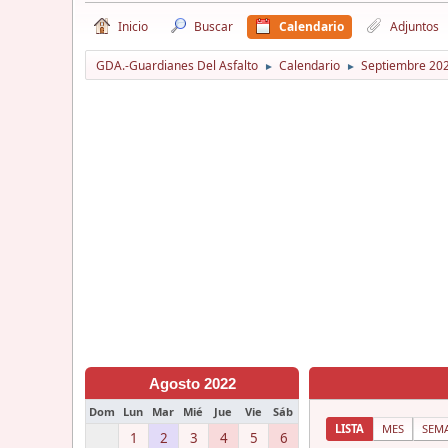
Inicio
Buscar
Calendario
Adjuntos
GDA.-Guardianes Del Asfalto
Calendario
Septiembre 20
►
►
Agosto 2022
Dom
Lun
Mar
Mié
Jue
Vie
Sáb
LISTA
MES
SEM
1
2
3
4
5
6