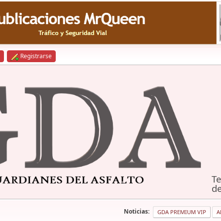
Registrarse
Te
de
Noticias:
GDA PREMIUM VIP
A