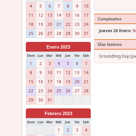
4
5
6
7
8
9
10
11
12
13
14
15
16
17
Cumpleaños
18
19
20
21
22
23
24
Jueves 26 Enero
:
R
25
26
27
28
29
30
31
Días festivos
Enero 2023
Dom
Lun
Mar
Mié
Jue
Vie
Sáb
Groundhog Day (Ju
1
2
3
4
5
6
7
8
9
10
11
12
13
14
15
16
17
18
19
20
21
22
23
24
25
26
27
28
29
30
31
Febrero 2023
Dom
Lun
Mar
Mié
Jue
Vie
Sáb
1
2
3
4