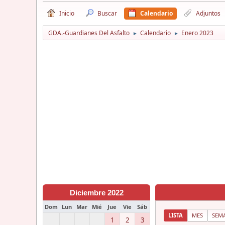
Inicio
Buscar
Calendario
Adjuntos
GDA.-Guardianes Del Asfalto
Calendario
Enero 2023
►
►
Diciembre 2022
Dom
Lun
Mar
Mié
Jue
Vie
Sáb
LISTA
MES
SEM
1
2
3