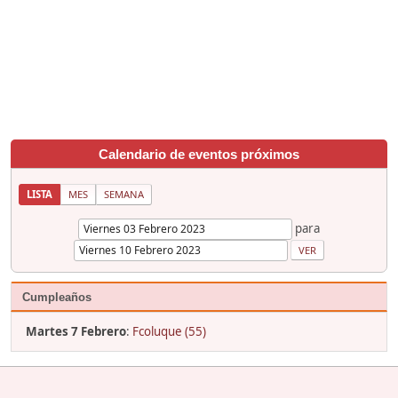
Calendario de eventos próximos
LISTA
MES
SEMANA
para
Cumpleaños
Martes 7 Febrero
:
Fcoluque (55)