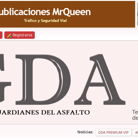
Registrarse
Te
de
Noticias:
GDA PREMIUM VIP
A