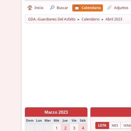
Inicio
Buscar
Calendario
Adjuntos
GDA.-Guardianes Del Asfalto
Calendario
Abril 2023
►
►
Marzo 2023
Dom
Lun
Mar
Mié
Jue
Vie
Sáb
LISTA
MES
SEM
1
2
3
4