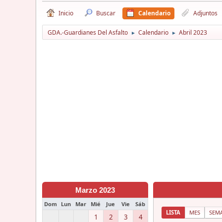
Inicio
Buscar
Calendario
Adjuntos
GDA.-Guardianes Del Asfalto
Calendario
Abril 2023
►
►
Marzo 2023
Dom
Lun
Mar
Mié
Jue
Vie
Sáb
LISTA
MES
SEM
1
2
3
4