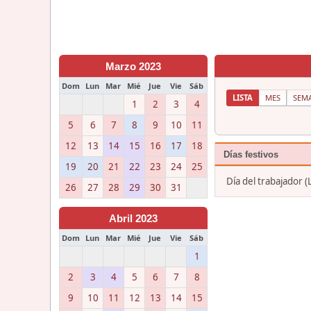
Marzo 2023
Dom
Lun
Mar
Mié
Jue
Vie
Sáb
LISTA
MES
SEM
1
2
3
4
5
6
7
8
9
10
11
12
13
14
15
16
17
18
Días festivos
19
20
21
22
23
24
25
Día del trabajador 
26
27
28
29
30
31
Abril 2023
Dom
Lun
Mar
Mié
Jue
Vie
Sáb
1
2
3
4
5
6
7
8
9
10
11
12
13
14
15