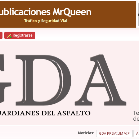
Registrarse
Te
de
Noticias:
GDA PREMIUM VIP
A