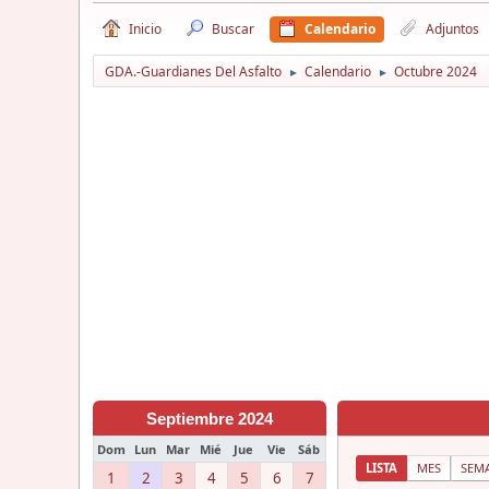
Inicio
Buscar
Calendario
Adjuntos
GDA.-Guardianes Del Asfalto
Calendario
Octubre 2024
►
►
Septiembre 2024
Dom
Lun
Mar
Mié
Jue
Vie
Sáb
LISTA
MES
SEM
1
2
3
4
5
6
7