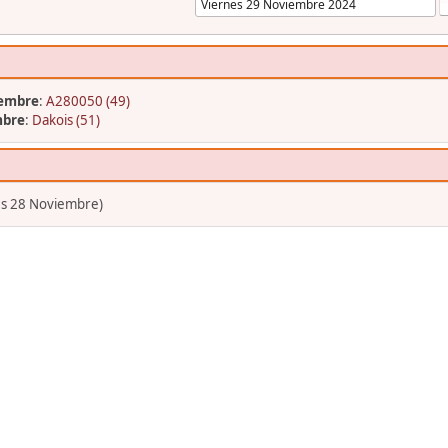
iembre
:
A280050 (49)
mbre
:
Dakois (51)
es 28 Noviembre)