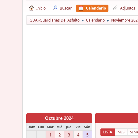
Inicio
Buscar
Calendario
Adjuntos
GDA.-Guardianes Del Asfalto
Calendario
Noviembre 202
►
►
Octubre 2024
Dom
Lun
Mar
Mié
Jue
Vie
Sáb
LISTA
MES
SEM
1
2
3
4
5