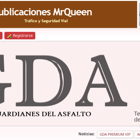
Registrarse
Te
de
Noticias:
GDA PREMIUM VIP
A