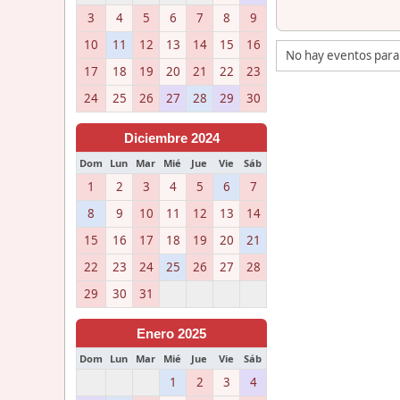
3
4
5
6
7
8
9
10
11
12
13
14
15
16
No hay eventos para
17
18
19
20
21
22
23
24
25
26
27
28
29
30
Diciembre 2024
Dom
Lun
Mar
Mié
Jue
Vie
Sáb
1
2
3
4
5
6
7
8
9
10
11
12
13
14
15
16
17
18
19
20
21
22
23
24
25
26
27
28
29
30
31
Enero 2025
Dom
Lun
Mar
Mié
Jue
Vie
Sáb
1
2
3
4