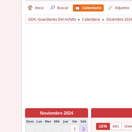
Inicio
Buscar
Calendario
Adjuntos
GDA.-Guardianes Del Asfalto
Calendario
Diciembre 202
►
►
Noviembre 2024
Dom
Lun
Mar
Mié
Jue
Vie
Sáb
LISTA
MES
SEM
1
2