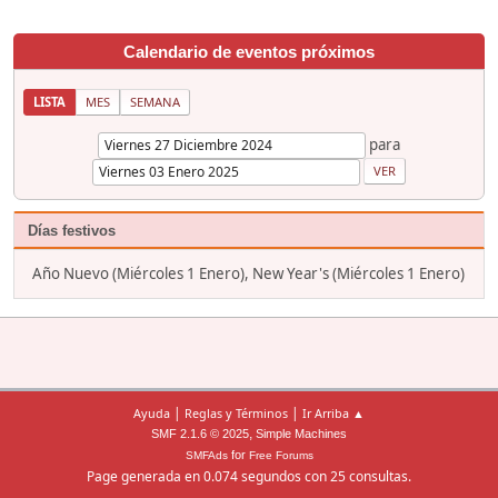
Calendario de eventos próximos
LISTA
MES
SEMANA
para
Días festivos
Año Nuevo (Miércoles 1 Enero), New Year's (Miércoles 1 Enero)
|
|
Ayuda
Reglas y Términos
Ir Arriba ▲
,
SMF 2.1.6 © 2025
Simple Machines
for
SMFAds
Free Forums
Page generada en 0.074 segundos con 25 consultas.