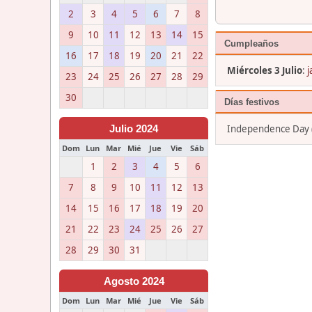
2
3
4
5
6
7
8
9
10
11
12
13
14
15
Cumpleaños
16
17
18
19
20
21
22
Miércoles 3 Julio
:
j
23
24
25
26
27
28
29
30
Días festivos
Independence Day (J
Julio 2024
Dom
Lun
Mar
Mié
Jue
Vie
Sáb
1
2
3
4
5
6
7
8
9
10
11
12
13
14
15
16
17
18
19
20
21
22
23
24
25
26
27
28
29
30
31
Agosto 2024
Dom
Lun
Mar
Mié
Jue
Vie
Sáb