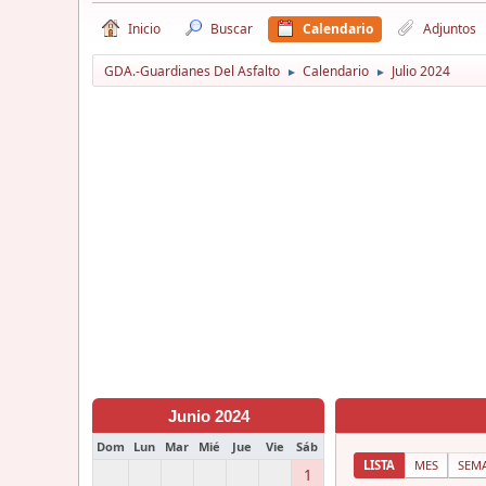
Inicio
Buscar
Calendario
Adjuntos
GDA.-Guardianes Del Asfalto
Calendario
Julio 2024
►
►
Junio 2024
Dom
Lun
Mar
Mié
Jue
Vie
Sáb
LISTA
MES
SEM
1