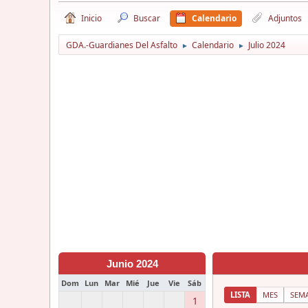
Inicio
Buscar
Calendario
Adjuntos
GDA.-Guardianes Del Asfalto
Calendario
Julio 2024
►
►
Junio 2024
Dom
Lun
Mar
Mié
Jue
Vie
Sáb
LISTA
MES
SEM
1