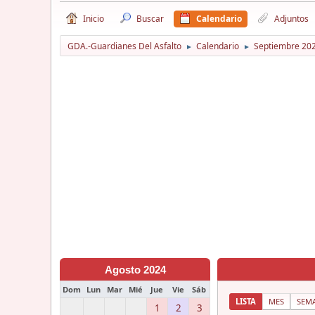
Inicio
Buscar
Calendario
Adjuntos
GDA.-Guardianes Del Asfalto
Calendario
Septiembre 20
►
►
Agosto 2024
Dom
Lun
Mar
Mié
Jue
Vie
Sáb
LISTA
MES
SEM
1
2
3