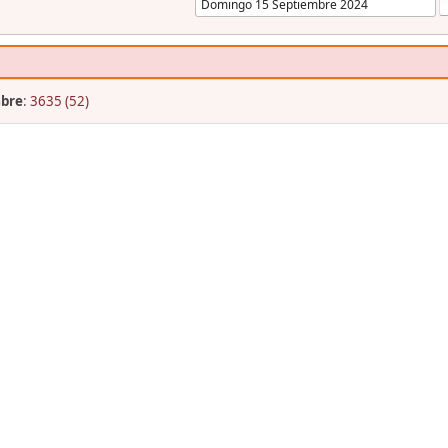
mbre
:
3635 (52)