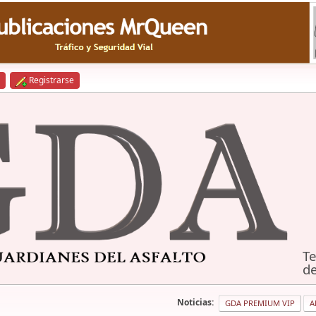
Registrarse
Te
de
Noticias:
GDA PREMIUM VIP
A