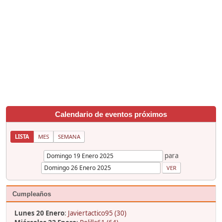
Calendario de eventos próximos
LISTA
MES
SEMANA
para
Cumpleaños
Lunes 20 Enero
:
Javiertactico95 (30)