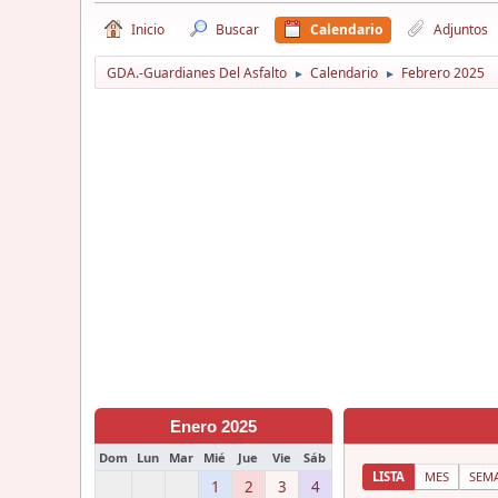
Inicio
Buscar
Calendario
Adjuntos
GDA.-Guardianes Del Asfalto
Calendario
Febrero 2025
►
►
Enero 2025
Dom
Lun
Mar
Mié
Jue
Vie
Sáb
LISTA
MES
SEM
1
2
3
4