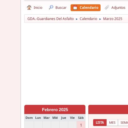
Inicio
Buscar
Calendario
Adjuntos
GDA.-Guardianes Del Asfalto
Calendario
Marzo 2025
►
►
Febrero 2025
Dom
Lun
Mar
Mié
Jue
Vie
Sáb
LISTA
MES
SEM
1