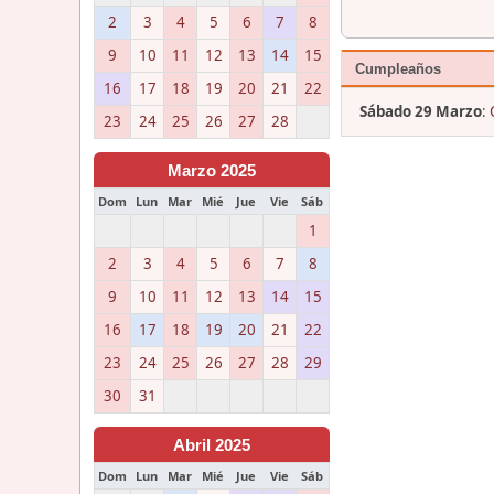
2
3
4
5
6
7
8
9
10
11
12
13
14
15
Cumpleaños
16
17
18
19
20
21
22
Sábado 29 Marzo
:
23
24
25
26
27
28
Marzo 2025
Dom
Lun
Mar
Mié
Jue
Vie
Sáb
1
2
3
4
5
6
7
8
9
10
11
12
13
14
15
16
17
18
19
20
21
22
23
24
25
26
27
28
29
30
31
Abril 2025
Dom
Lun
Mar
Mié
Jue
Vie
Sáb