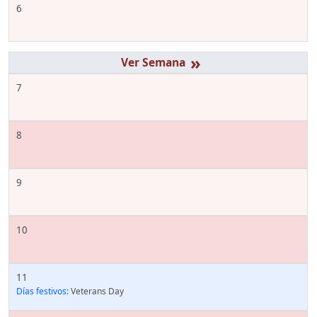
6
»
7
8
9
10
11
Días festivos:
Veterans Day