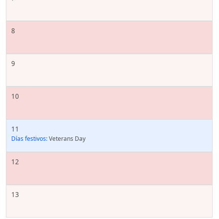
8
9
10
11
Días festivos:
Veterans Day
12
13