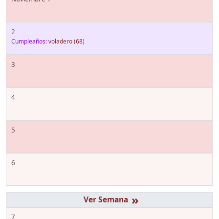
2
Cumpleaños:
voladero
(68)
3
4
5
6
»
7