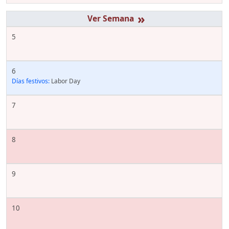
»
5
6
Días festivos:
Labor Day
7
8
9
10