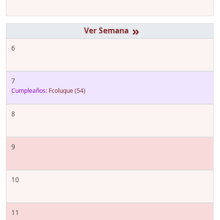
»
6
7
Cumpleaños:
Fcoluque
(54)
8
9
10
11