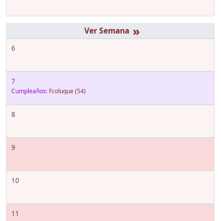
»
6
7
Cumpleaños:
Fcoluque
(54)
8
9
10
11