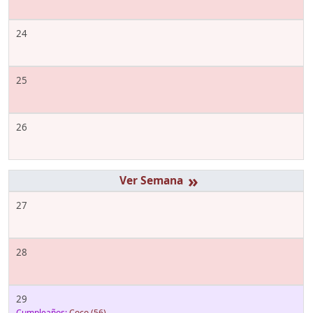
24
25
26
»
27
28
29
Cumpleaños:
Coco
(56)