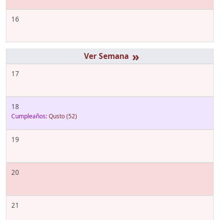
16
»
17
18
Cumpleaños:
Qusto
(52)
19
20
21