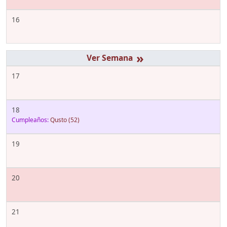
16
»
17
18
Cumpleaños:
Qusto
(52)
19
20
21