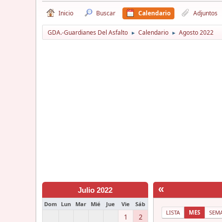
Inicio
Buscar
Calendario
Adjuntos
GDA.-Guardianes Del Asfalto
Calendario
Agosto 2022
►
►
«
Julio 2022
Dom
Lun
Mar
Mié
Jue
Vie
Sáb
LISTA
MES
SEM
1
2