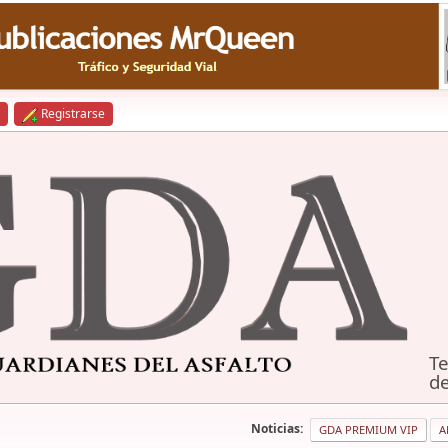
Registrarse
Te
de
Noticias:
GDA PREMIUM VIP
A