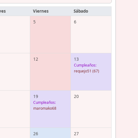
ves
Viernes
Sábado
5
6
12
13
Cumpleaños:
requejo51
(67)
19
20
Cumpleaños:
maromako68
26
27