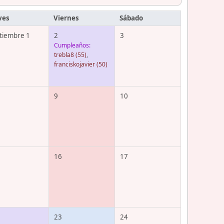
ves
Viernes
Sábado
tiembre 1
2
3
Cumpleaños:
trebla8
(55)
,
franciskojavier
(50)
9
10
16
17
23
24