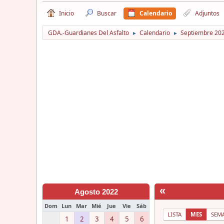
Inicio
Buscar
Calendario
Adjuntos
GDA.-Guardianes Del Asfalto
Calendario
Septiembre 20
►
►
«
Agosto 2022
Dom
Lun
Mar
Mié
Jue
Vie
Sáb
LISTA
MES
SEM
1
2
3
4
5
6