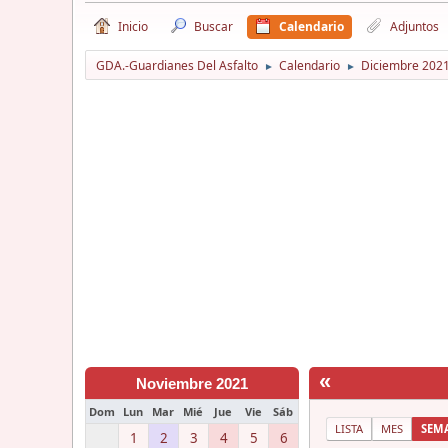
Inicio
Buscar
Calendario
Adjuntos
GDA.-Guardianes Del Asfalto
Calendario
Diciembre 202
►
►
«
Noviembre 2021
Dom
Lun
Mar
Mié
Jue
Vie
Sáb
LISTA
MES
SEM
1
2
3
4
5
6