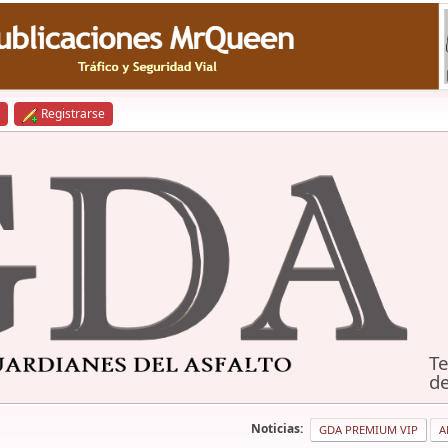
Registrarse
Te
de
Noticias:
GDA PREMIUM VIP
A