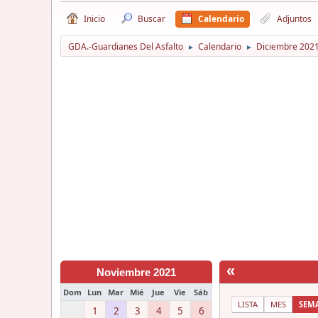
Inicio
Buscar
Calendario
Adjuntos
GDA.-Guardianes Del Asfalto
Calendario
Diciembre 202
►
►
«
Noviembre 2021
Dom
Lun
Mar
Mié
Jue
Vie
Sáb
LISTA
MES
SEM
1
2
3
4
5
6