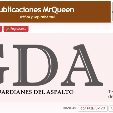
Registrarse
Te
de
Noticias:
GDA PREMIUM VIP
A