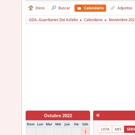
Inicio
Buscar
Calendario
Adjuntos
GDA.-Guardianes Del Asfalto
Calendario
Noviembre 202
►
►
«
Octubre 2022
Dom
Lun
Mar
Mié
Jue
Vie
Sáb
LISTA
MES
SEM
1