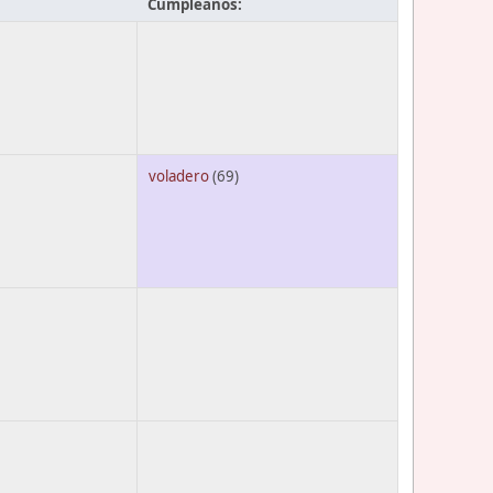
Cumpleaños:
voladero
(69)