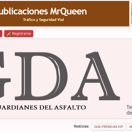
Registrarse
Te
de
Noticias:
GDA PREMIUM VIP
A