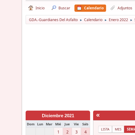
Inicio
Buscar
Calendario
Adjuntos
GDA.-Guardianes Del Asfalto
Calendario
Enero 2022
►
►
►
«
Diciembre 2021
Dom
Lun
Mar
Mié
Jue
Vie
Sáb
LISTA
MES
SEM
1
2
3
4