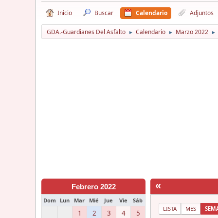
Inicio
Buscar
Calendario
Adjuntos
GDA.-Guardianes Del Asfalto
Calendario
Marzo 2022
►
►
►
«
Febrero 2022
Dom
Lun
Mar
Mié
Jue
Vie
Sáb
LISTA
MES
SEM
1
2
3
4
5