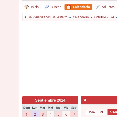
Inicio
Buscar
Calendario
Adjuntos
GDA.-Guardianes Del Asfalto
Calendario
Octubre 2024
►
►
«
Septiembre 2024
Dom
Lun
Mar
Mié
Jue
Vie
Sáb
LISTA
MES
SEM
1
2
3
4
5
6
7