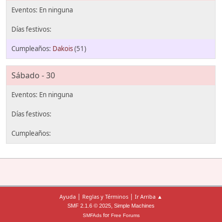
Dakois
(51)
Sábado - 30
|
|
Ayuda
Reglas y Términos
Ir Arriba ▲
,
SMF 2.1.6 © 2025
Simple Machines
for
SMFAds
Free Forums