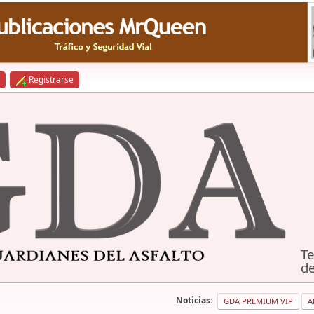
Registrarse
Te
de
Noticias:
GDA PREMIUM VIP
A