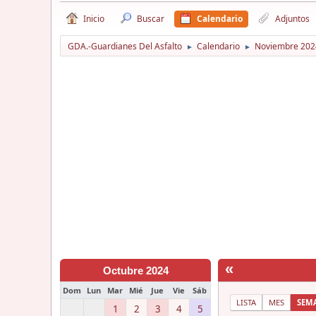
Inicio
Buscar
Calendario
Adjuntos
GDA.-Guardianes Del Asfalto
Calendario
Noviembre 202
►
►
«
Octubre 2024
Dom
Lun
Mar
Mié
Jue
Vie
Sáb
LISTA
MES
SEM
1
2
3
4
5