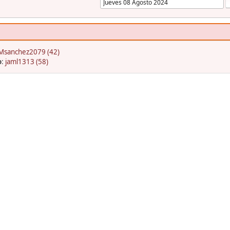
Msanchez2079 (42)
o
:
jaml1313 (58)