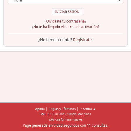
¿Olvidaste tu contraseña?
¿No te ha llegado el correo de activación?
¿No tienes cuenta?
Regístrate
.
|
|
Ayuda
Reglas y Términos
Ir Arriba ▲
,
SMF 2.1.6 © 2025
Simple Machines
for
SMFAds
Free Forums
Page generada en 0.020 segundos con 11 consultas.