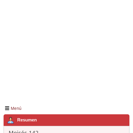
Menú
Resumen
Moisés-142