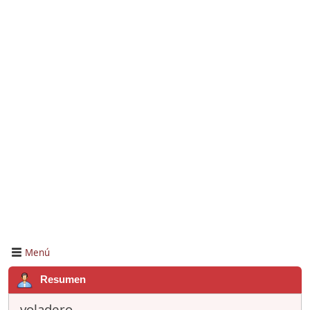
Menú
Resumen
voladero