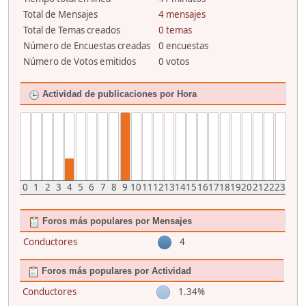
Total de Mensajes
4 mensajes
Total de Temas creados
0 temas
Número de Encuestas creadas
0 encuestas
Número de Votos emitidos
0 votos
Actividad de publicaciones por Hora
0
1
2
3
4
5
6
7
8
9
10
11
12
13
14
15
16
17
18
19
20
21
22
23
Foros más populares por Mensajes
Conductores
4
Foros más populares por Actividad
Conductores
1.34%