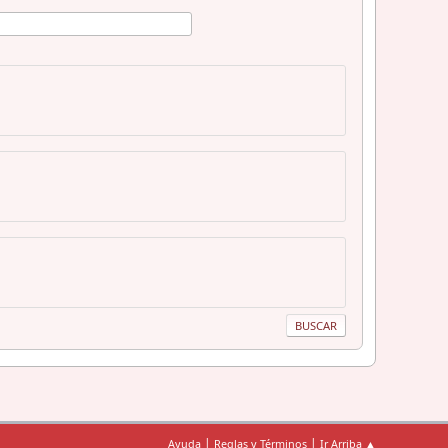
|
|
Ayuda
Reglas y Términos
Ir Arriba ▲