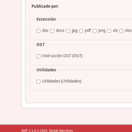
Publicado por:
Extensión
doc
docx
jpg
pdf
png
xls
xlsx
DGT
Instrucción DGT (DGT)
Utilidades
Utilidades (Utilidades)
,
SMF 2.1.6 © 2025
Simple Machines