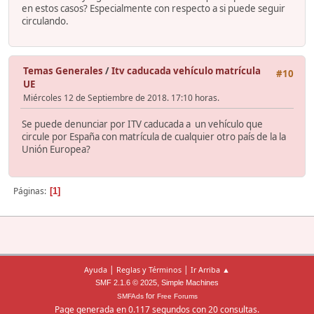
en estos casos? Especialmente con respecto a si puede seguir
circulando.
Temas Generales
/
Itv caducada vehículo matrícula
#10
UE
Miércoles 12 de Septiembre de 2018. 17:10 horas.
Se puede denunciar por ITV caducada a un vehículo que
circule por España con matrícula de cualquier otro país de la la
Unión Europea?
Páginas
1
|
|
Ayuda
Reglas y Términos
Ir Arriba ▲
,
SMF 2.1.6 © 2025
Simple Machines
for
SMFAds
Free Forums
Page generada en 0.117 segundos con 20 consultas.