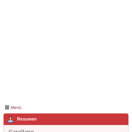
Menú
Resumen
Garellano