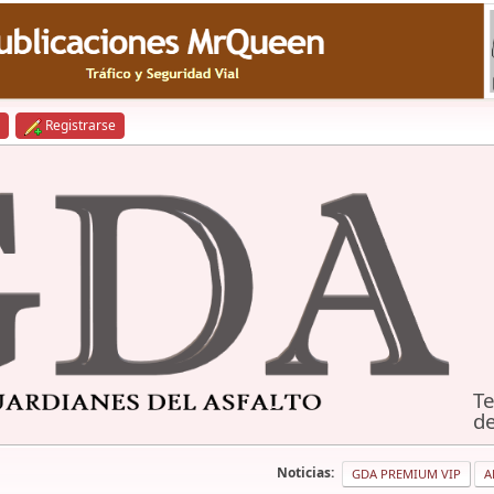
Registrarse
Te
de
Noticias:
GDA PREMIUM VIP
A