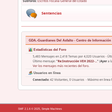
Subforos
Escritos Fiscalía General del Estado
Sentencias
GDA.-Guardianes Del Asfalto - Centro de Información
Estadísticas del Foro
5,483 Mensajes en 2,418 Temas por 4,020 Usuarios - Últ
Último mensaje:
"
Re:Instrucción VEH 2022-...
"
(
Ayer
a l
Ver los mensajes más recientes del foro.
Usuarios en línea
Conectado:
42 Visitantes, 0 Usuarios - Máximo en linea
,
SMF 2.1.6 © 2025
Simple Machines