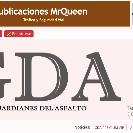
Registrarse
Te
de
Noticias:
GDA PREMIUM VIP
A