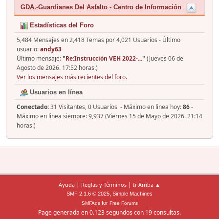
GDA.-Guardianes Del Asfalto - Centro de Información
Estadísticas del Foro
5,484 Mensajes en 2,418 Temas por 4,021 Usuarios - Último
usuario:
andy63
Último mensaje:
"
Re:Instrucción VEH 2022-...
"
(Jueves 06 de
Agosto de 2026. 17:52 horas.)
Ver los mensajes más recientes del foro.
Usuarios en línea
Conectado:
31 Visitantes, 0 Usuarios - Máximo en linea hoy:
86
-
Máximo en linea siempre: 9,937 (Viernes 15 de Mayo de 2026. 21:14
horas.)
|
|
Ayuda
Reglas y Términos
Ir Arriba ▲
,
SMF 2.1.6 © 2025
Simple Machines
for
SMFAds
Free Forums
Page generada en 0.123 segundos con 19 consultas.