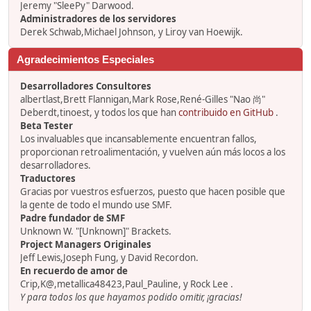
Jeremy "SleePy" Darwood.
Administradores de los servidores
Derek Schwab,Michael Johnson, y Liroy van Hoewijk.
Agradecimientos Especiales
Desarrolladores Consultores
albertlast,Brett Flannigan,Mark Rose,René-Gilles "Nao 尚"
Deberdt,tinoest, y todos los que han
contribuido en GitHub
.
Beta Tester
Los invaluables que incansablemente encuentran fallos,
proporcionan retroalimentación, y vuelven aún más locos a los
desarrolladores.
Traductores
Gracias por vuestros esfuerzos, puesto que hacen posible que
la gente de todo el mundo use SMF.
Padre fundador de SMF
Unknown W. "[Unknown]" Brackets.
Project Managers Originales
Jeff Lewis,Joseph Fung, y David Recordon.
En recuerdo de amor de
Crip,K@,metallica48423,Paul_Pauline, y Rock Lee .
Y para todos los que hayamos podido omitir, ¡gracias!