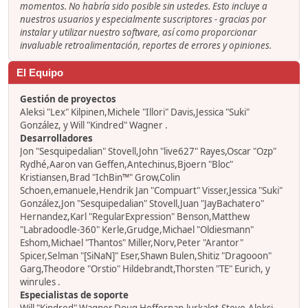
momentos. No habría sido posible sin ustedes. Esto incluye a
nuestros usuarios y especialmente suscriptores - gracias por
instalar y utilizar nuestro software, así como proporcionar
invaluable retroalimentación, reportes de errores y opiniones.
El Equipo
Gestión de proyectos
Aleksi "Lex" Kilpinen,Michele "Illori" Davis,Jessica "Suki"
González, y Will "Kindred" Wagner .
Desarrolladores
Jon "Sesquipedalian" Stovell,John "live627" Rayes,Oscar "Ozp"
Rydhé,Aaron van Geffen,Antechinus,Bjoern "Bloc"
Kristiansen,Brad "IchBin™" Grow,Colin
Schoen,emanuele,Hendrik Jan "Compuart" Visser,Jessica "Suki"
González,Jon "Sesquipedalian" Stovell,Juan "JayBachatero"
Hernandez,Karl "RegularExpression" Benson,Matthew
"Labradoodle-360" Kerle,Grudge,Michael "Oldiesmann"
Eshom,Michael "Thantos" Miller,Norv,Peter "Arantor"
Spicer,Selman "[SiNaN]" Eser,Shawn Bulen,Shitiz "Dragooon"
Garg,Theodore "Orstio" Hildebrandt,Thorsten "TE" Eurich, y
winrules .
Especialistas de soporte