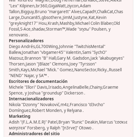
Will "Kindred" Wagner,Doug Heffernan,lurkalot,Steve,Aleksi
"Lex" Kilpinen,br360,GigaWatt,ziycon,Adam
Tallon,Bigguy,Bruno "margarett" Alves,CapadY,ChalkCat,Chas
Large,Duncan85,gbsothere,JimM,Justyne,Kat,Kevin
"greyknight17" Hou,Krash,Mashby,Michael Colin Blaber,Old
Fossil,S-Ace,shadav,Storman™,Wade "sησω" Poulsen, y
xenovanis .
Personalizadores
Diego Andrés,GL700Wing,Johnnie "TwitchisMental"
Ballew,Jonathan "vbgamer45" Valentin,Sami "SychO"
Mazouz,Brannon "B" Hall,Gary M. Gadsdon,Jack "akabugeyes"
Thorsen,Jason "JBlaze" Clemons,Joey "Tyrsson"
Smith,Kays,Michael "Mick." Gomez,NanoSector,Ricky.,Russell
"NEND" Najar, y SA™ .
Escritores de documentación
Michele "Illori" Davis,Irisado,AngelinaBelle,Chainy,Graeme
Spence, y Joshua "groundup" Dickerson .
Internacionalizadores
Nikola "Dzonny" Novaković,m4z,Francisco "d3vcho"
Domínguez,Robert Monden, y Relyana .
Marketing
Adish "(F.L.A.M.E.R)" Patel,Bryan "Runic" Deakin,Marcus "cσσкιє
мσηѕтєя" Forsberg, y Ralph "[n3rve]" Otowo .
Administradores del sitio