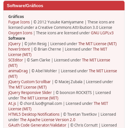
Software/Gráficos
Gráficos
Fugue Icons
| © 2012 Yusuke Kamiyamane | These icons are
licensed under a Creative Commons Attribution 3.0 License
Oxygen Icons
| These icons are licensed under
GNU LGPLv3
Software
JQuery
| © John Resig | Licensed under
The MIT License (MIT)
hoverIntent
| © Brian Cherne | Licensed under
The MIT
License (MIT)
SCEditor
| © Sam Clarke | Licensed under
The MIT License
(MIT)
animaDrag
| © Abel Mohler | Licensed under
The MIT License
(MIT)
jQuery Custom Scrollbar
| © Maciej Zubala | Licensed under
The MIT License (MIT)
jQuery Responsive Slider
| © booncon ROCKETS | Licensed
under
The MIT License (MIT)
At.js
| © chord.luo@gmail.com | Licensed under
The MIT
License (MIT)
HTML5 Desktop Notifications
| © Tsvetan Tsvetkov | Licensed
under
The Apache License Version 2.0
GAuth Code Generator/Validator
| © Chris Cornutt | Licensed