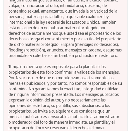
ningún material que sea falso, difamatorio, inexacto, abusivo,
vulgar, con incitación al odio, intimidatorio, obsceno, de
contenido sexual, amenazante, que invada la privacidad de la
persona, material para adultos, o que viole cualquier ley
internacional o la ley Federal de los Estados Unidos. También
está de acuerdo en no publicar material protegido por
derechos de autor a menos que usted sea el propietario de los
derechos o tenga el consentimiento por escrito del propietario
de dicho material protegido. El spam (mensajes no deseados),
flooding (repetición), anuncios, mensajes en cadena, esquemas
piramidales y colectas están también prohibidos en este foro.
Tenga en cuenta que es imposible para la plantilla o los
propietarios de este foro confirmar la validez de los mensajes.
Por favor recuerde que no monitorizamos activamente los
mensajes publicados, y por tanto, no somos responsables de su
contenido. No garantizamos la exactitud, integridad o utilidad
de ninguna información presentada. Los mensajes publicados
expresan la opinión del autor, y no necesariamente las
opiniones de este foro, su plantilla, sus subsidiarios, o los
propietarios. Se invita a cualquiera que considere que un
mensaje publicado es censurable a notificarlo al administrador
o moderador del foro de manera inmediata. La plantilla y el
propietario del foro se reservan el derecho a eliminar