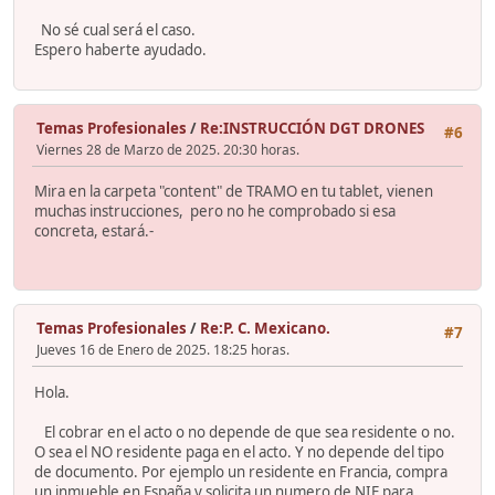
No sé cual será el caso.
Espero haberte ayudado.
Temas Profesionales
/
Re:INSTRUCCIÓN DGT DRONES
#6
Viernes 28 de Marzo de 2025. 20:30 horas.
Mira en la carpeta "content" de TRAMO en tu tablet, vienen
muchas instrucciones, pero no he comprobado si esa
concreta, estará.-
Temas Profesionales
/
Re:P. C. Mexicano.
#7
Jueves 16 de Enero de 2025. 18:25 horas.
Hola.
El cobrar en el acto o no depende de que sea residente o no.
O sea el NO residente paga en el acto. Y no depende del tipo
de documento. Por ejemplo un residente en Francia, compra
un inmueble en España y solicita un numero de NIE para